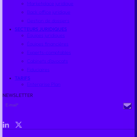
Marketplace juridique
Back office juridique
Gestion de dossiers
SECTEURS JURIDIQUES
Équipes juridiques
Équipes financières
Experts-comptables
Cabinets d’avocats
Fiduciaires
TARIFS
Enterprise Plan
NEWSLETTER