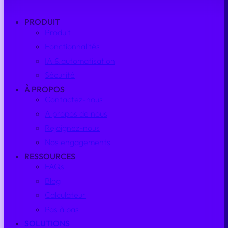
PRODUIT
Produit
Fonctionnalités
IA & automatisation
Sécurité
À PROPOS
Contactez-nous
A propos de nous
Rejoignez-nous
Nos engagements
RESSOURCES
FAQs
Blog
Calculateur
Pas à pas
SOLUTIONS