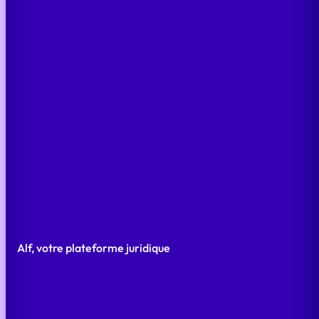
Notre solution
Alf est une plateforme de gestion
opérationnelle du back-office juridique, conçue
pour structurer et piloter les opérations
juridiques à l’échelle de l’organisation.
ALF EN ACTION
Alf, votre plateforme juridique
Maîtrise renforcée du risque juridique
Gouvernance et traçabilité complète
Efficacité opérationnelle des équipes juridiques
Collaboration fluide avec l’ensemble des parties