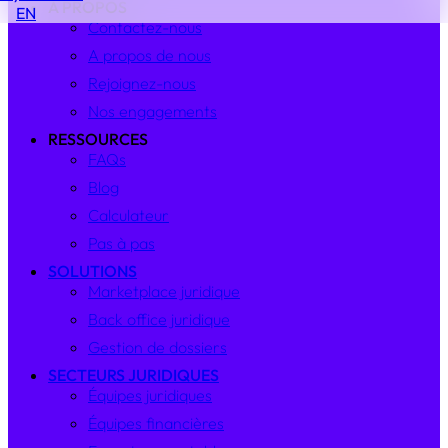
À PROPOS
EN
Contactez-nous
A propos de nous
Rejoignez-nous
Nos engagements
RESSOURCES
FAQs
Blog
Calculateur
Pas à pas
SOLUTIONS
Marketplace juridique
Back office juridique
Gestion de dossiers
SECTEURS JURIDIQUES
Équipes juridiques
Équipes financières