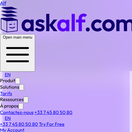
Alf
BACK TO ALL FAQS
Open main menu
Alf permet-il de prévoir et de contrôler les dépenses
juridiques ?
Oui. ALF fournit des tableaux de bord et des flux de
travail structurés qui améliorent la
prévisibilité
budgétaire
, aident à suivre l’activité juridique et
EN
soutiennent les décisions fondées sur des données pour
Produit
les équipes juridiques et financières.
Solutions
Tarifs
PRODUIT
Ressources
Produit
À propos
Fonctionnalités
Contactez-nous
+33 7 45 80 50 80
IA & automatisation
EN
+33 7 45 80 50 80
Try For Free
Sécurité
My Account