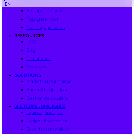
Contactez-nous
EN
A propos de nous
Rejoignez-nous
Nos engagements
RESSOURCES
FAQs
Blog
Calculateur
Pas à pas
SOLUTIONS
Marketplace juridique
Back office juridique
Gestion de dossiers
SECTEURS JURIDIQUES
Équipes juridiques
Équipes financières
Experts-comptables