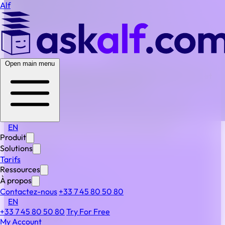
Alf
BACK TO ALL FAQS
Open main menu
Alf peut-il nous aider à mesurer l’évitement des coûts, et
pas seulement la réduction des coûts ?
Oui. En évitant les délais non respectés, le travail en
double et les amendes pour non-conformité, l’ALF
permet de quantifier les économies indirectes
EN
parallèlement aux réductions de coûts directs.
Produit
Solutions
PRODUIT
Tarifs
Produit
Ressources
Fonctionnalités
À propos
IA & automatisation
Contactez-nous
+33 7 45 80 50 80
EN
Sécurité
+33 7 45 80 50 80
Try For Free
À PROPOS
My Account