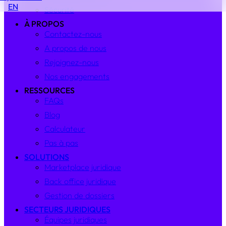
EN
Sécurité
À PROPOS
Contactez-nous
A propos de nous
Rejoignez-nous
Nos engagements
RESSOURCES
FAQs
Blog
Calculateur
Pas à pas
SOLUTIONS
Marketplace juridique
Back office juridique
Gestion de dossiers
SECTEURS JURIDIQUES
Équipes juridiques