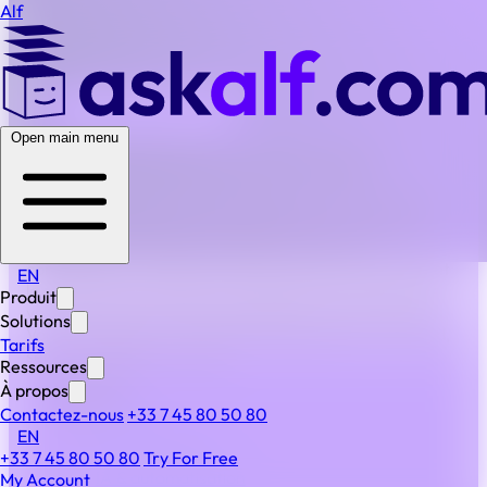
Alf
BACK TO ALL FAQS
Open main menu
Comment mes données sont-elles protégées ?
Toutes vos données sont hébergées exclusivement sur
des serveurs sécurisés au sein de l’Union européenne,
entièrement conformes au RGPD de par leur
conception. ALF utilise le chiffrement de bout en bout et
EN
le contrôle d’accès basé sur les rôles pour s’assurer que
Produit
vos informations restent protégées à tous les niveaux.
Solutions
Vous choisissez votre modèle d’hébergement : EU cloud,
Tarifs
serveurs dédiés ou sur site.
Ressources
À propos
PRODUIT
Contactez-nous
+33 7 45 80 50 80
Produit
EN
Fonctionnalités
+33 7 45 80 50 80
Try For Free
IA & automatisation
My Account