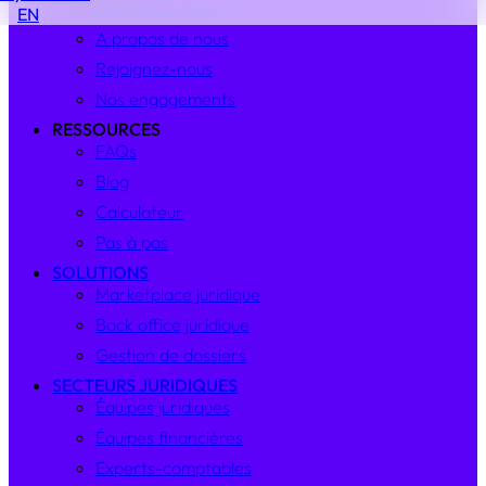
Contactez-nous
EN
A propos de nous
Rejoignez-nous
Nos engagements
RESSOURCES
FAQs
Blog
Calculateur
Pas à pas
SOLUTIONS
Marketplace juridique
Back office juridique
Gestion de dossiers
SECTEURS JURIDIQUES
Équipes juridiques
Équipes financières
Experts-comptables