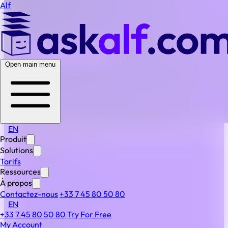
Alf
BACK TO ALL FAQS
Open main menu
Dans quelle mesure Alf est-il personnalisable sans
codage ?
La plupart des flux de travail et des modèles sont
configurables sans code, ce qui permet aux LegalOps ou
aux administrateurs d’adapter les processus sans
EN
dépendance informatique.
Produit
Solutions
PRODUIT
Tarifs
Produit
Ressources
Fonctionnalités
À propos
IA & automatisation
Contactez-nous
+33 7 45 80 50 80
EN
Sécurité
+33 7 45 80 50 80
Try For Free
À PROPOS
My Account