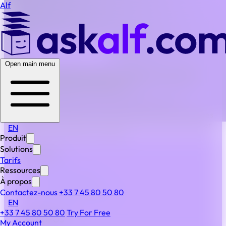
Alf
BACK TO ALL FAQS
Open main menu
La tarification d’Alf est-elle prévisible et compatible
avec les contraintes budgétaires ?
Oui. Alf fonctionne sur un modèle d’abonnement
transparent, sans frais cachés, ce qui permet aux équipes
juridiques et financières d’anticiper leurs coûts et d’éviter
EN
les dépenses juridiques variables.
Produit
Solutions
PRODUIT
Tarifs
Produit
Ressources
Fonctionnalités
À propos
IA & automatisation
Contactez-nous
+33 7 45 80 50 80
EN
Sécurité
+33 7 45 80 50 80
Try For Free
À PROPOS
My Account