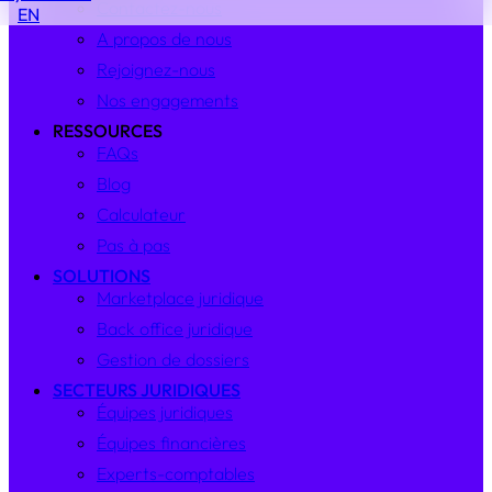
Contactez-nous
EN
A propos de nous
Rejoignez-nous
Nos engagements
RESSOURCES
FAQs
Blog
Calculateur
Pas à pas
SOLUTIONS
Marketplace juridique
Back office juridique
Gestion de dossiers
SECTEURS JURIDIQUES
Équipes juridiques
Équipes financières
Experts-comptables