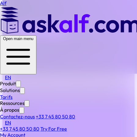
Alf
BACK TO ALL FAQS
Open main menu
Que se passe-t-il en cas d’incident technique ou de
panne ?
Nous avons mis en place un plan de continuité des
activités et de reprise après sinistre, soutenu par des
centres de données européens redondants et des
EN
sauvegardes régulières. Cela signifie que vos opérations
Produit
restent ininterrompues et que, dans le cas rare d’un
Solutions
incident, nos systèmes sont conçus pour rétablir
Tarifs
rapidement les services avec un minimum d’interruption.
Ressources
À propos
PRODUIT
Contactez-nous
+33 7 45 80 50 80
Produit
EN
Fonctionnalités
+33 7 45 80 50 80
Try For Free
IA & automatisation
My Account