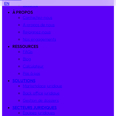
EN
Sécurité
À PROPOS
Contactez-nous
A propos de nous
Rejoignez-nous
Nos engagements
RESSOURCES
FAQs
Blog
Calculateur
Pas à pas
SOLUTIONS
Marketplace juridique
Back office juridique
Gestion de dossiers
SECTEURS JURIDIQUES
Équipes juridiques