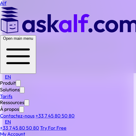
Alf
BACK TO ALL FAQS
Open main menu
Quel est le coût de Alf par rapport à la mise en place
d’une solution interne ?
L’ALF est nettement plus rentable. Il évite les coûts de
développement, de maintenance et de Compliance tout
en fournissant des mises à jour et une assistance
EN
continues.
Produit
Solutions
PRODUIT
Tarifs
Produit
Ressources
Fonctionnalités
À propos
IA & automatisation
Contactez-nous
+33 7 45 80 50 80
EN
Sécurité
+33 7 45 80 50 80
Try For Free
À PROPOS
My Account