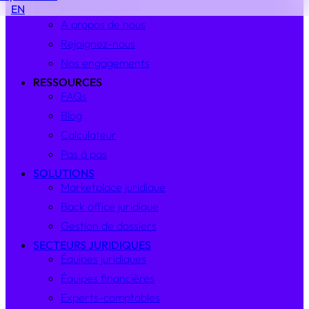
Contactez-nous
EN
A propos de nous
Rejoignez-nous
Nos engagements
RESSOURCES
FAQs
Blog
Calculateur
Pas à pas
SOLUTIONS
Marketplace juridique
Back office juridique
Gestion de dossiers
SECTEURS JURIDIQUES
Équipes juridiques
Équipes financières
Experts-comptables