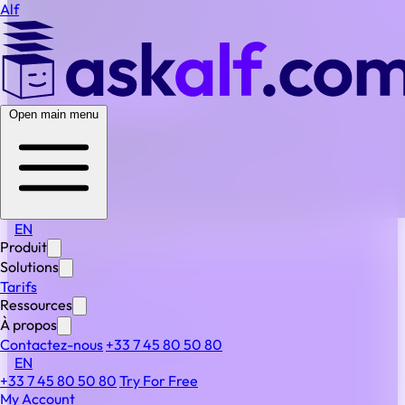
Alf
BACK TO ALL FAQS
Open main menu
Quel niveau d’accompagnement est prévu pour
favoriser l’adoption ?
Nous proposons des ateliers de prise en main, une
assistance en direct et des ressources documentaires.
Pour les clients entreprise, un Customer Success
EN
Manager dédié est prévu.
Produit
Solutions
PRODUIT
Tarifs
Produit
Ressources
Fonctionnalités
À propos
IA & automatisation
Contactez-nous
+33 7 45 80 50 80
EN
Sécurité
+33 7 45 80 50 80
Try For Free
À PROPOS
My Account