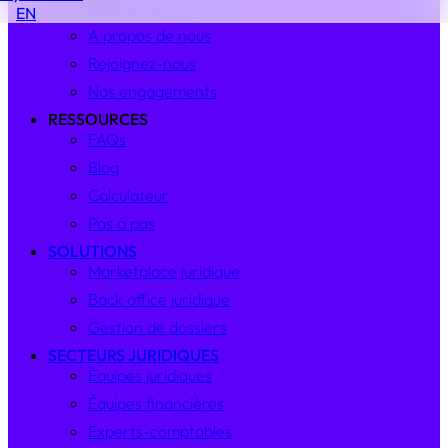
Contactez-nous
EN
A propos de nous
Rejoignez-nous
Nos engagements
RESSOURCES
FAQs
Blog
Calculateur
Pas à pas
SOLUTIONS
Marketplace juridique
Back office juridique
Gestion de dossiers
SECTEURS JURIDIQUES
Équipes juridiques
Équipes financières
Experts-comptables