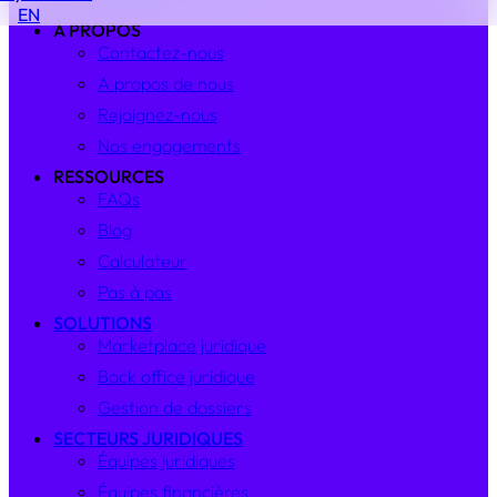
EN
À PROPOS
Contactez-nous
A propos de nous
Rejoignez-nous
Nos engagements
RESSOURCES
FAQs
Blog
Calculateur
Pas à pas
SOLUTIONS
Marketplace juridique
Back office juridique
Gestion de dossiers
SECTEURS JURIDIQUES
Équipes juridiques
Équipes financières