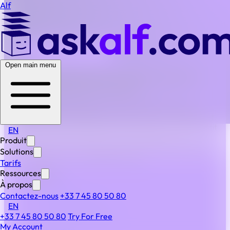
Alf
BACK TO ALL FAQS
Open main menu
Quelles sont les mesures de sécurité qui empêchent
l’accès non autorisé à nos comptes ?
L’accès est protégé par une authentification à deux
facteurs (2FA), un chiffrement fort des mots de passe et
une piste d’audit détaillée de chaque action. Cela garantit
EN
que seules les bonnes personnes accèdent à vos
Produit
informations, tout en donnant à votre équipe LegalOps
Solutions
une visibilité et une traçabilité totales.
Tarifs
Ressources
PRODUIT
À propos
Produit
Contactez-nous
+33 7 45 80 50 80
Fonctionnalités
EN
IA & automatisation
+33 7 45 80 50 80
Try For Free
My Account
Sécurité